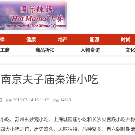
律
健康
地产
能源
时尚
工商
商品折扣
人物专访
文
国南京夫子庙秦淮小吃
浪
2019-05-14 16:11:09
14320
发布
浏览
淮小吃、苏州玄妙观小吃、上海城隍庙小吃和长沙火宫殿小吃并
国四大小吃之首，历史悠久，风味独特，品种繁多，自六朝时期