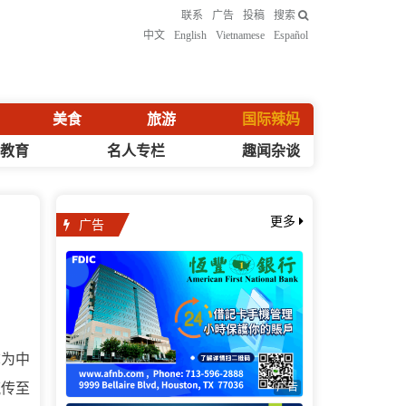
联系
广告
投稿
搜索
中文
English
Vietnamese
Español
美食
旅游
国际辣妈
化教育
名人专栏
趣闻杂谈
广告
更多
称为中
广告
流传至