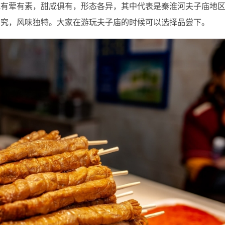
吃有荤有素，甜咸俱有，形态各异，其中代表是秦淮河夫子庙地
考究，风味独特。大家在游玩夫子庙的时候可以选择品尝下。