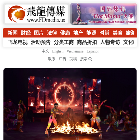
新闻
财经
图片
法律
健康
地产
能源
时尚
美食
旅游
飞龙电视
活动预告
分类工商
商品折扣
人物专访
文化教
中文
English
Vietnamese
Español
联系
广告
投稿
搜索