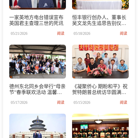
一家英地方电台错误宣布
恒丰银行创办人、董事长
英国君主查理三世的死讯
吴文龙先生追思告别仪式
隆重举行 各界近千人沉痛
05/21/2026
阅读
05/18/2026
阅读
送别华社慈善家与金融先
驱
德州东北同乡会举行“母亲
《凝聚侨心 期盼和平》祝
节”春季联欢活动 温馨欢
贺特朗普总统访华圆满成
乐 凝聚乡情
功
05/17/2026
阅读
05/15/2026
阅读