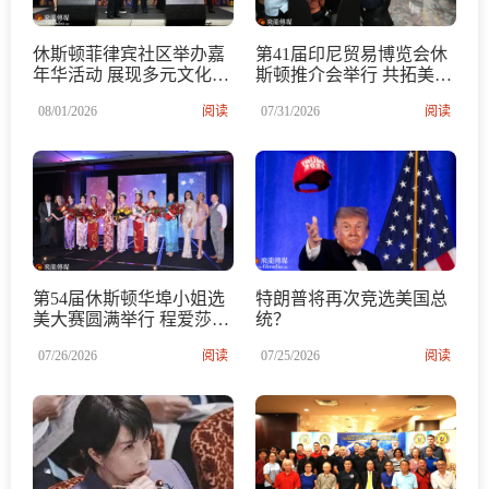
休斯顿菲律宾社区举办嘉
第41届印尼贸易博览会休
年华活动 展现多元文化魅
斯顿推介会举行 共拓美印
力
尼经贸合作新机遇
08/01/2026
阅读
07/31/2026
阅读
第54届休斯顿华埠小姐选
特朗普将再次竞选美国总
美大赛圆满举行 程爱莎荣
统？
膺2026华埠小姐
07/26/2026
阅读
07/25/2026
阅读