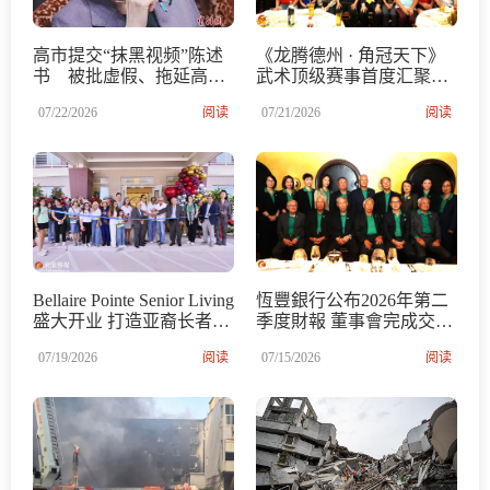
高市提交“抹黑视频”陈述
《龙腾德州 · 角冠天下》
书 被批虚假、拖延高市
武术顶级赛事首度汇聚休
提交“抹黑视频”陈述书
斯顿 2026 Longhorn国际武
07/22/2026
阅读
07/21/2026
阅读
被批虚假、拖延
术功夫锦标赛正式启动
Bellaire Pointe Senior Living
恆豐銀行公布2026年第二
盛大开业 打造亚裔长者多
季度財報 董事會完成交接
元养老新典范
總資產達28.86億美元
07/19/2026
阅读
07/15/2026
阅读