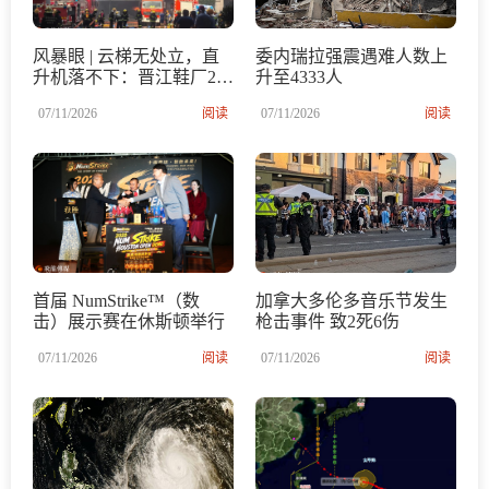
风暴眼 | 云梯无处立，直
委内瑞拉强震遇难人数上
升机落不下：晋江鞋厂28
升至4333人
人遇难调查
07/11/2026
阅读
07/11/2026
阅读
首届 NumStrike™（数
加拿大多伦多音乐节发生
击）展示赛在休斯顿举行
枪击事件 致2死6伤
07/11/2026
阅读
07/11/2026
阅读