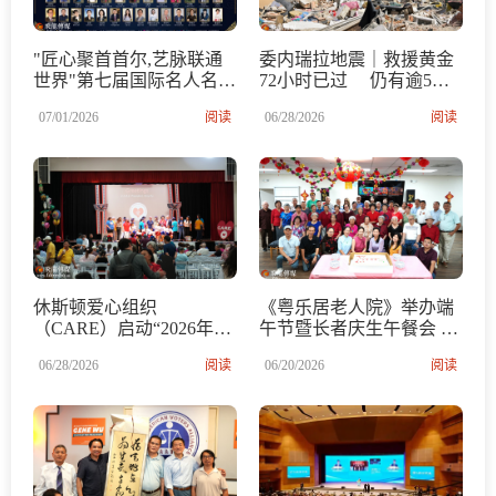
"匠心聚首首尔,艺脉联通
委内瑞拉地震｜救援黄金
世界"第七届国际名人名匠
72小时已过 仍有逾5万
认证仪式暨颁奖典礼在大
人下落不明 原文网址: 委
07/01/2026
阅读
06/28/2026
阅读
韩民国国会议员会馆成功
内瑞拉地震｜救援黄金72
举办
小时已过 仍有逾5万人
下落不明
休斯顿爱心组织
《粤乐居老人院》举办端
（CARE）启动“2026年学
午节暨长者庆生午餐会 传
校募捐计划” 多个社团企
递社区关爱与温暖
06/28/2026
阅读
06/20/2026
阅读
业携手献爱心