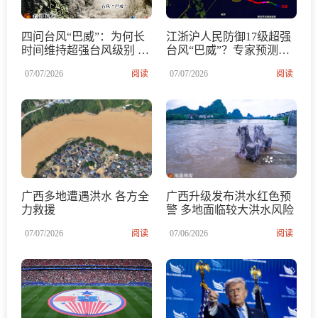
四问台风“巴威”：为何长
江浙沪人民防御17级超强
时间维持超强台风级别 将
台风“巴威”？专家预测对
影响哪些地方？
浙江影响最大的可能在这
07/07/2026
阅读
07/07/2026
阅读
一天
广西多地遭遇洪水 各方全
广西升级发布洪水红色预
力救援
警 多地面临较大洪水风险
07/07/2026
阅读
07/06/2026
阅读