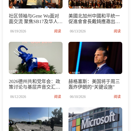
社区领袖与Gene Wu面对
美國北加州中國和平統一
面交流 聚焦SB17及华人社
促進會會長戴錡應邀出席
区未来发展
第十八屆海峽論壇
06/19/2026
阅读
06/13/2026
阅读
2026德州共和党年会：政
赫格塞斯：美国将于周三
策讨论与基层声音交汇
轰炸伊朗的“关键设施”
——青年实习记者走进大
06/12/2026
阅读
06/10/2026
阅读
会现场，记录公民参与与
德州未来