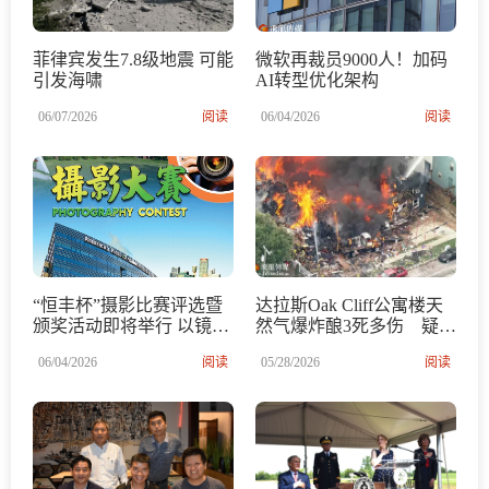
菲律宾发生7.8级地震 可能
微软再裁员9000人！加码
引发海啸
AI转型优化架构
06/07/2026
阅读
06/04/2026
阅读
“恒丰杯”摄影比赛评选暨
达拉斯Oak Cliff公寓楼天
颁奖活动即将举行 以镜头
然气爆炸酿3死多伤 疑施
记录时代风貌 用光影传递
工损坏管道引发事故
06/04/2026
阅读
05/28/2026
阅读
社区温度