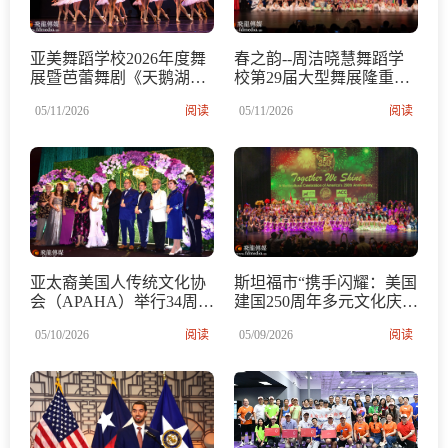
亚美舞蹈学校2026年度舞
春之韵--周洁晓慧舞蹈学
展暨芭蕾舞剧《天鹅湖》
校第29届大型舞展隆重闭
演出完美落幕
幕
05/11/2026
阅读
05/11/2026
阅读
亚太裔美国人传统文化协
斯坦福市“携手闪耀：美国
会（APAHA）举行34周年
建国250周年多元文化庆
庆典晚宴 亚裔文化绽放光
典”圆满成功 多元文化交
05/10/2026
阅读
05/09/2026
阅读
彩 社区精英共襄盛举
融绽放 亚裔风采闪耀德州