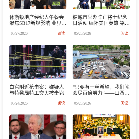
休斯顿地产经纪人午餐会
糖城市举办阵亡将士纪念
聚焦SB17新规影响 业界探
日活动 缅怀美国英雄 铭记
讨应对之道
牺牲 致敬奉献 弘扬爱国精
05/27/2026
阅读
05/25/2026
阅读
神与社区团结
白宫附近枪击案：嫌疑人
“只要有一丝希望，我们就
与特勤局特工交火被击毙
会尽百倍努力”——山西通
洲集团留神峪煤矿瓦斯爆
05/24/2026
阅读
05/23/2026
阅读
炸事故救援见闻