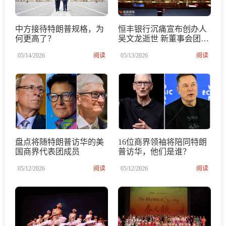
中方接待特朗普规格，为
恒丰银行沉痛宣布创办人
何更高了？
吴文龙逝世 新董事会团队
亮相 第一季度业绩持续稳
05/14/2026
阅读
05/13/2026
阅读
健增长
盘点将随特朗普访华的美
16位商界领袖将陪同特朗
国商界代表团成员
普访华，他们是谁？
05/12/2026
阅读
05/12/2026
阅读