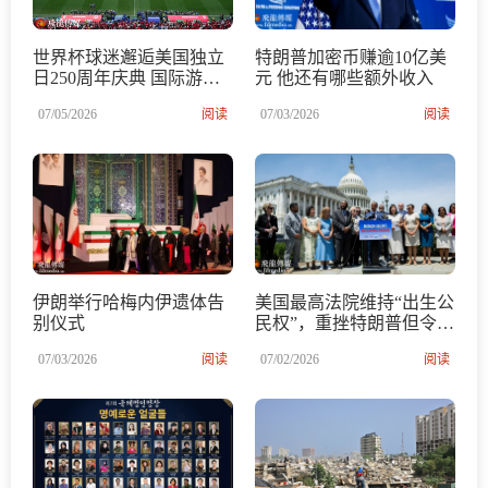
世界杯球迷邂逅美国独立
特朗普加密币赚逾10亿美
日250周年庆典 国际游客
元 他还有哪些额外收入
在休斯顿体验美式节日文
07/05/2026
阅读
07/03/2026
阅读
化与城市魅力
伊朗举行哈梅内伊遗体告
美国最高法院维持“出生公
别仪式
民权”，重挫特朗普但令其
扩权
07/03/2026
阅读
07/02/2026
阅读