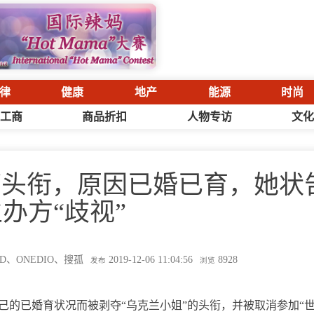
律
健康
地产
能源
时尚
工商
商品折扣
人物专访
文
摘头衔，原因已婚已育，她状
办方“歧视”
D、ONEDIO、搜孤
2019-12-06 11:04:56
8928
发布
浏览
的已婚育状况而被剥夺“乌克兰小姐”的头衔，并被取消参加“