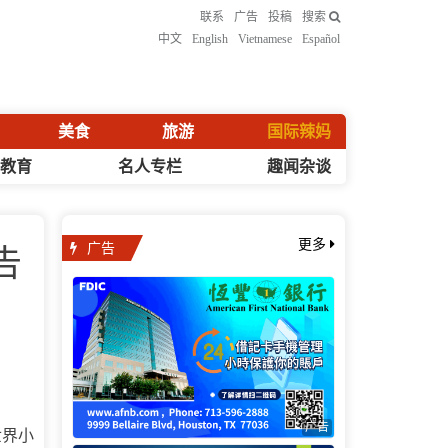
联系
广告
投稿
搜索
中文
English
Vietnamese
Español
美食
旅游
国际辣妈
化教育
名人专栏
趣闻杂谈
广告
更多
告
广告
世界小