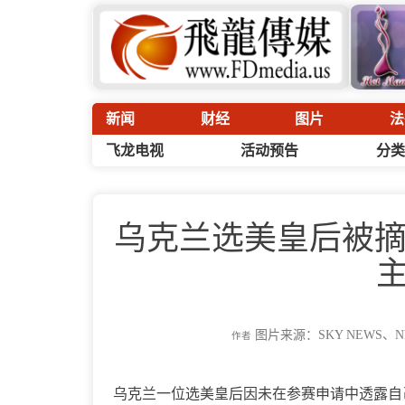
新闻
财经
图片
法
飞龙电视
活动预告
分类
乌克兰选美皇后被
主
图片来源：SKY NEWS、N
作者
乌克兰一位选美皇后因未在参赛申请中透露自己