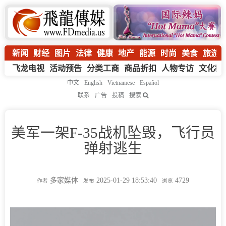
新闻
财经
图片
法律
健康
地产
能源
时尚
美食
旅游
飞龙电视
活动预告
分类工商
商品折扣
人物专访
文化教
中文
English
Vietnamese
Español
联系
广告
投稿
搜索
美军一架F-35战机坠毁，飞行员
弹射逃生
多家媒体
2025-01-29 18:53:40
4729
作者
发布
浏览