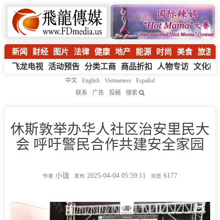
新闻
财经
图片
法律
健康
地产
能源
时尚
美食
旅游
飞龙电视
活动预告
分类工商
商品折扣
人物专访
文化教
中文
English
Vietnamese
Español
联系
广告
投稿
搜索
休斯敦举办华人社区治安里民大
会 呼吁警民合作共建安全家园
小珑
2025-04-04 05:59:11
6177
作者
发布
浏览