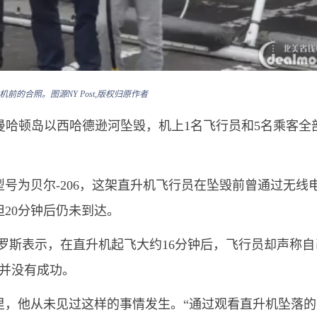
前的合照。图源NY Post,版权归原作者
曼哈顿岛以西哈德逊河坠毁，机上1名飞行员和5名乘客全
为贝尔-206，这架直升机飞行员在坠毁前曾通过无线
20分钟后仍未到达。
罗斯表示，在直升机起飞大约16分钟后，飞行员却声称自
却并没有成功。
里，他从未见过这样的事情发生。“通过观看直升机坠落的