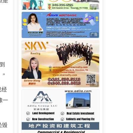
点是
广告
广告
到
”
广告
已经
像一
坠毁