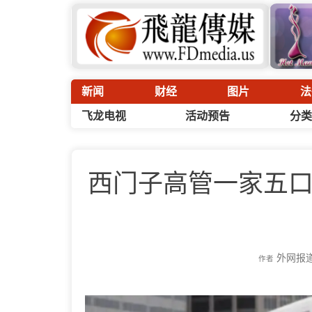
新闻
财经
图片
法
飞龙电视
活动预告
分类
西门子高管一家五
外网报
作者