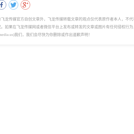
除飞龙传媒官方自创文章外，飞龙传媒转载文章的观点仅代表原作者本人，不代
权。如果在飞龙传媒网或者微信平台上发布或转发的文章或图片有任何侵权行为
dmedia.us)我们，我们会尽快为你删除或作出道歉声明！