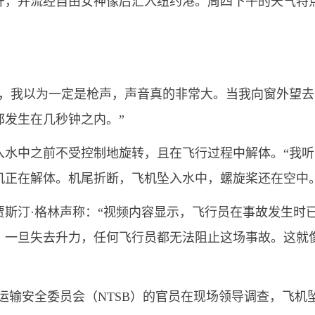
，并流经自由女神像后汇入纽约港。周四下午的天气特
，我以为一定是枪声，声音真的非常大。当我向窗外望去
都发生在几秒钟之内。”
水中之前不受控制地旋转，且在飞行过程中解体。“我听
机正在解体。机尾折断，飞机坠入水中，螺旋桨还在空中。
斯汀·格林声称：“视频内容显示，飞行员在事故发生时
。一旦失去升力，任何飞行员都无法阻止这场事故。这就
输安全委员会（NTSB）的官员在现场领导调查，飞机