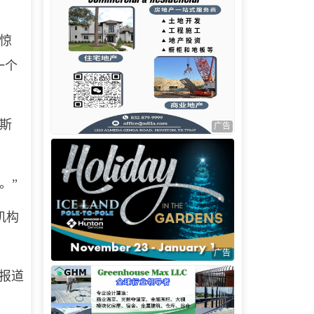
惊
一个
斯
广告
。”
机构
广告
报道