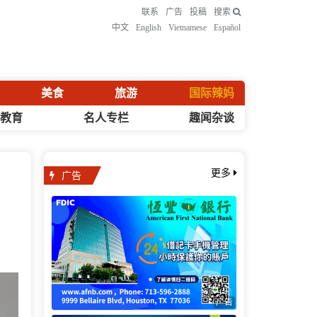
联系
广告
投稿
搜索
中文
English
Vietnamese
Español
美食
旅游
国际辣妈
化教育
名人专栏
趣闻杂谈
广告
更多
广告