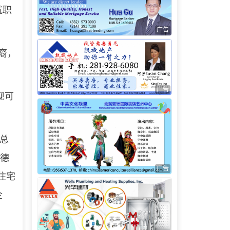
就职
广告
裔，
广告
现可
总
于德
广告
住宅
企