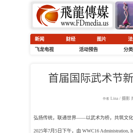
新闻
财经
图片
法
飞龙电视
活动预告
分类
首届国际武术节
Lina / 摄影
作者
弘扬传统，联通世界——以武术为桥，共筑文
2025年7月5日下午，由 WWC16 Administr