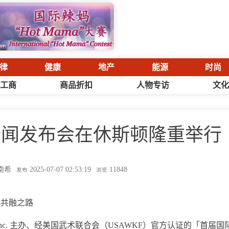
律
健康
地产
能源
时尚
工商
商品折扣
人物专访
文
新闻发布会在休斯顿隆重举行
 南希
2025-07-07 02:53:19
11848
发布
浏览
化共融之路
ation, Inc. 主办、经美国武术联合会（USAWKF）官方认证的「首届