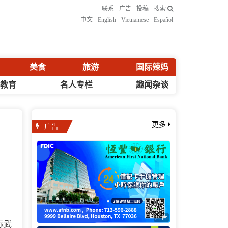
联系
广告
投稿
搜索
中文
English
Vietnamese
Español
美食
旅游
国际辣妈
化教育
名人专栏
趣闻杂谈
广告
更多
广告
国际武