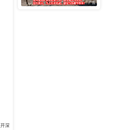
广告
。
展开深