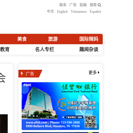
联系
广告
投稿
搜索
中文
English
Vietnamese
Español
美食
旅游
国际辣妈
化教育
名人专栏
趣闻杂谈
广告
更多
会
广告