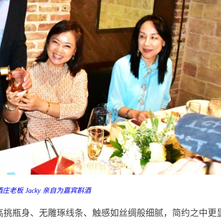
庄老板 Jacky 亲自为嘉宾斟酒
高挑瓶身、无雕琢线条、触感如丝绸般细腻，简约之中更