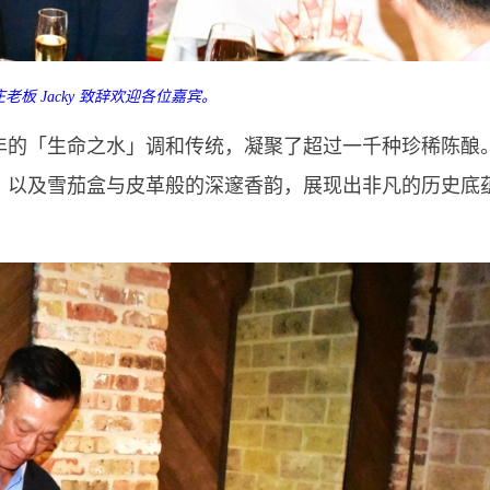
老板 Jacky 致辞欢迎各位嘉宾。
余年的「生命之水」调和传统，凝聚了超过一千种珍稀陈酿
，以及雪茄盒与皮革般的深邃香韵，展现出非凡的历史底