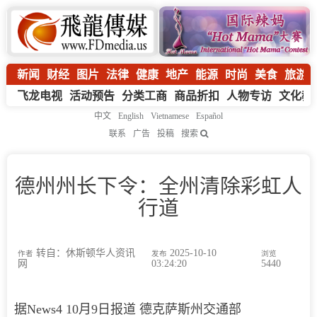
新闻
财经
图片
法律
健康
地产
能源
时尚
美食
旅游
飞龙电视
活动预告
分类工商
商品折扣
人物专访
文化教
中文
English
Vietnamese
Español
联系
广告
投稿
搜索
德州州长下令：全州清除彩虹人
行道
转自：休斯顿华人资讯
2025-10-10
作者
发布
浏览
网
03:24:20
5440
据News4 10月9日报道 德克萨斯州交通部