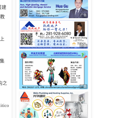
层建
广告
要教
上
广告
搜集
构之
广告
tico