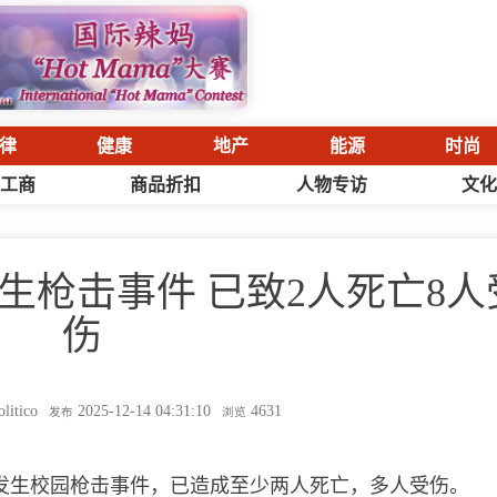
律
健康
地产
能源
时尚
工商
商品折扣
人物专访
文
生枪击事件 已致2人死亡8人
伤
tico
2025-12-14 04:31:10
4631
发布
浏览
布朗大学发生校园枪击事件，已造成至少两人死亡，多人受伤。