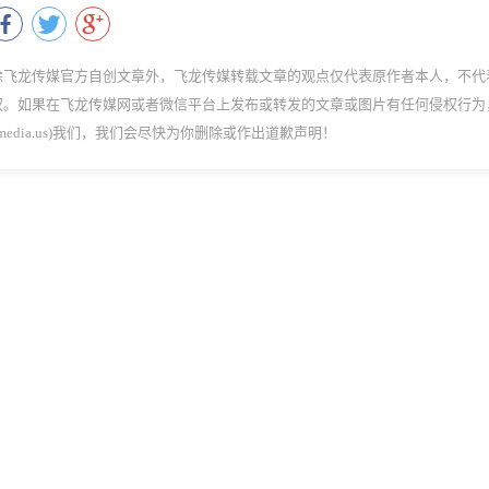
除飞龙传媒官方自创文章外，飞龙传媒转载文章的观点仅代表原作者本人，不代
权。如果在飞龙传媒网或者微信平台上发布或转发的文章或图片有任何侵权行为
dmedia.us)我们，我们会尽快为你删除或作出道歉声明！