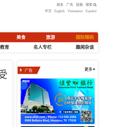
联系
广告
投稿
搜索
中文
English
Vietnamese
Español
美食
旅游
国际辣妈
化教育
名人专栏
趣闻杂谈
广告
更多
受
广告