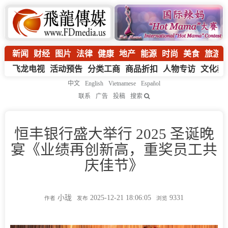
新闻
财经
图片
法律
健康
地产
能源
时尚
美食
旅游
飞龙电视
活动预告
分类工商
商品折扣
人物专访
文化教
中文
English
Vietnamese
Español
联系
广告
投稿
搜索
恒丰银行盛大举行 2025 圣诞晚
宴《业绩再创新高，重奖员工共
庆佳节》
小珑
2025-12-21 18:06:05
9331
作者
发布
浏览