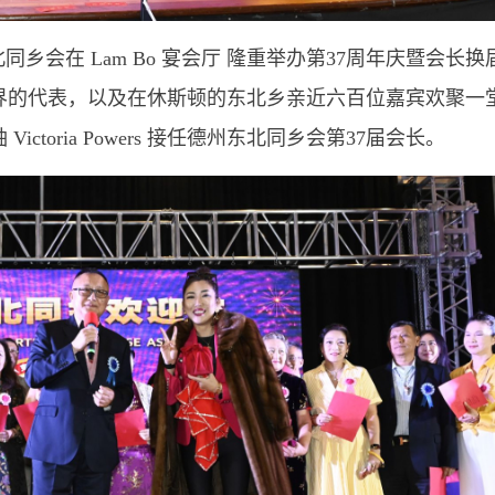
同乡会在 Lam Bo 宴会厅 隆重举办第37周年庆暨会长换
界的代表，以及在休斯顿的东北乡亲近六百位嘉宾欢聚一
toria Powers 接任德州东北同乡会第37届会长。