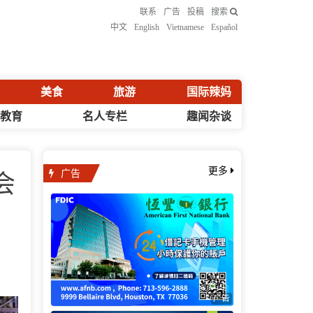
联系
广告
投稿
搜索
中文
English
Vietnamese
Español
美食
旅游
国际辣妈
化教育
名人专栏
趣闻杂谈
广告
更多
会
广告