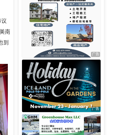
市议
，美南
也到
广告
广告