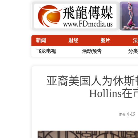
新闻
财经
图片
法
飞龙电视
活动预告
分类
亚裔美国人为休斯顿发
Holli
小珑
作者