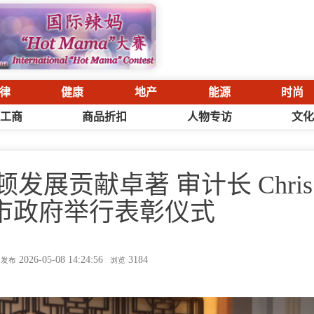
律
健康
地产
能源
时尚
工商
商品折扣
人物专访
文
展贡献卓著 审计长 Chris
ns在市政府举行表彰仪式
2026-05-08 14:24:56
3184
发布
浏览