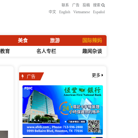
联系
广告
投稿
搜索
中文
English
Vietnamese
Español
美食
旅游
国际辣妈
化教育
名人专栏
趣闻杂谈
广告
更多
广告