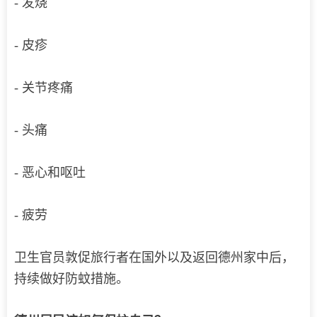
- 发烧
- 皮疹
- 关节疼痛
- 头痛
- 恶心和呕吐
- 疲劳
卫生官员敦促旅行者在国外以及返回德州家中后，
持续做好防蚊措施。