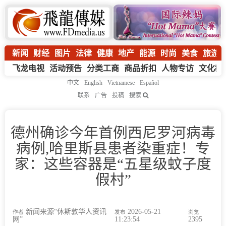
新闻
财经
图片
法律
健康
地产
能源
时尚
美食
旅游
飞龙电视
活动预告
分类工商
商品折扣
人物专访
文化教
中文
English
Vietnamese
Español
联系
广告
投稿
搜索
德州确诊今年首例西尼罗河病毒
病例,哈里斯县患者染重症！专
家：这些容器是“五星级蚊子度
假村”
新闻来源“休斯敦华人资讯
2026-05-21
作者
发布
浏览
网”
11:23:54
2395