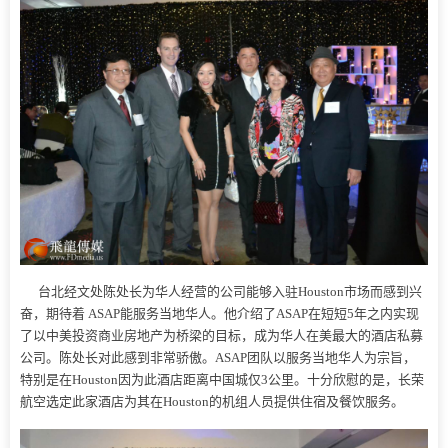
台北经文处陈处长为华人经营的公司能够入驻Houston市场而感到兴
奋，期待着 ASAP能服务当地华人。他介绍了ASAP在短短5年之内实现
了以中美投资商业房地产为桥梁的目标，成为华人在美最大的酒店私募
公司。陈处长对此感到非常骄傲。ASAP团队以服务当地华人为宗旨，
特别是在Houston因为此酒店距离中国城仅3公里。十分欣慰的是，长荣
航空选定此家酒店为其在Houston的机组人员提供住宿及餐饮服务。