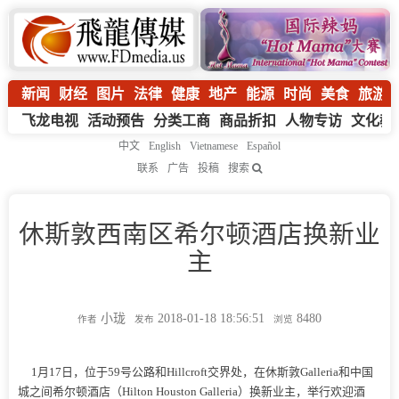
新闻
财经
图片
法律
健康
地产
能源
时尚
美食
旅游
飞龙电视
活动预告
分类工商
商品折扣
人物专访
文化教
中文
English
Vietnamese
Español
联系
广告
投稿
搜索
休斯敦西南区希尔顿酒店换新业
主
小珑
2018-01-18 18:56:51
8480
作者
发布
浏览
1月17日，位于59号公路和Hillcroft交界处，在休斯敦Galleria和中国
城之间希尔顿酒店（Hilton Houston Galleria）换新业主，举行欢迎酒