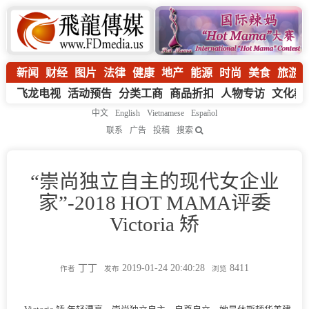
新闻
财经
图片
法律
健康
地产
能源
时尚
美食
旅游
飞龙电视
活动预告
分类工商
商品折扣
人物专访
文化教
中文
English
Vietnamese
Español
联系
广告
投稿
搜索
“崇尚独立自主的现代女企业
家”-2018 HOT MAMA评委
Victoria 矫
丁丁
2019-01-24 20:40:28
8411
作者
发布
浏览