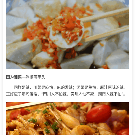
图为湘菜—剁椒蒸芋头
同样是辣，川菜是麻辣，麻的发辣；湘菜是生辣，原汁原味的辣。
正好应了那句俗话，“四川人不怕辣，贵州人怕不辣，湖南人辣不怕”。