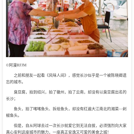
©阿漫RFJM
之前和朋友一起看《风味人间》，感觉长沙似乎是一个被陈晓卿遗
忘的城市。
臭豆腐，拍到绍兴，拍了徽州，拍了云南，却没有以臭豆腐出名的
长沙；
鱼头，拍了啫啫鱼头、拆烩鱼头，却没有红遍大江南北的湘菜—剁
椒鱼头。
但是，自从阿球去过一次长沙就爱它到无法自拔，必须强烈向大家
真心安利这座城市的魅力，一座真正安逸又可爱的美食之城！