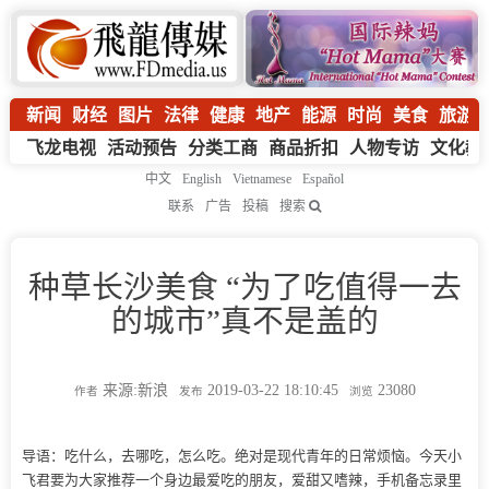
新闻
财经
图片
法律
健康
地产
能源
时尚
美食
旅游
飞龙电视
活动预告
分类工商
商品折扣
人物专访
文化教
中文
English
Vietnamese
Español
联系
广告
投稿
搜索
种草长沙美食 “为了吃值得一去
的城市”真不是盖的
来源:新浪
2019-03-22 18:10:45
23080
作者
发布
浏览
导语：吃什么，去哪吃，怎么吃。绝对是现代青年的日常烦恼。今天小
飞君要为大家推荐一个身边最爱吃的朋友，爱甜又嗜辣，手机备忘录里