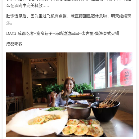
么在酒肉中完美释放……
肚饱饭足后，因为坐过飞机有点累，就直接回民宿休息啦，明天继续玩
乐。
DAY2:成都吃客--宽窄巷子--马路边边串串--太古里-集渔泰式火锅
成都吃客