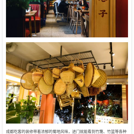
成都吃客的装修带着浓郁的蜀地风味，进门就能看到竹篾、竹篮等各种