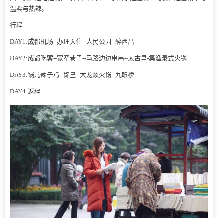
温柔与热辣。
行程
DAY1:成都机场--办理入住--人民公园--醉西昌
DAY2:成都吃客--宽窄巷子--马路边边串串--太古里-集渔泰式火锅
DAY3:锅儿辣子鸡--锦里--大龙燚火锅--九眼桥
DAY4:返程