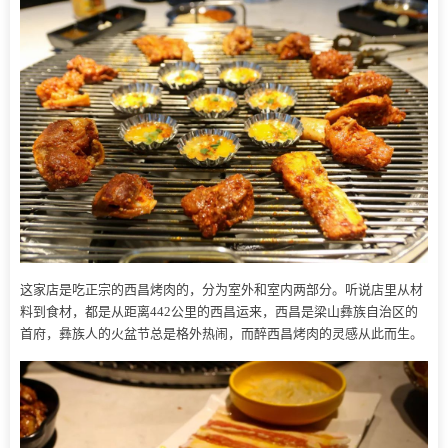
这家店是吃正宗的西昌烤肉的，分为室外和室内两部分。听说店里从材
料到食材，都是从距离442公里的西昌运来，西昌是梁山彝族自治区的
首府，彝族人的火盆节总是格外热闹，而醉西昌烤肉的灵感从此而生。