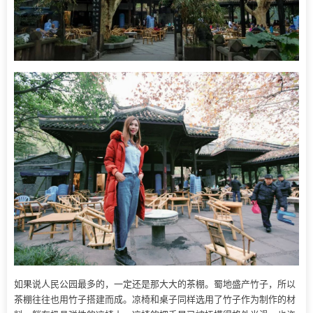
如果说人民公园最多的，一定还是那大大的茶棚。蜀地盛产竹子，所以
茶棚往往也用竹子搭建而成。凉椅和桌子同样选用了竹子作为制作的材