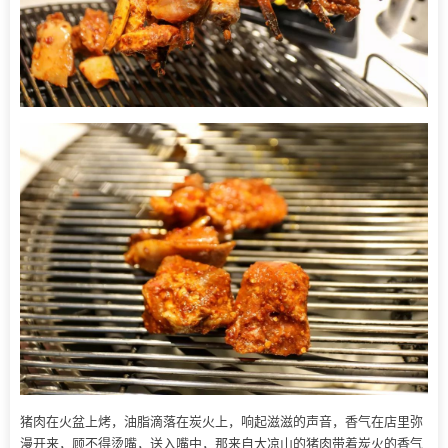
猪肉在火盆上烤，油脂滴落在炭火上，响起滋滋的声音，香气在店里弥
漫开来，顾不得烫嘴，送入嘴中，那来自大凉山的猪肉带着炭火的香气