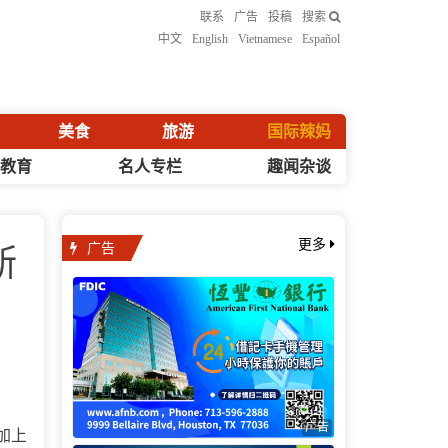
联系
广告
投稿
搜索
中文
English
Vietnamese
Español
美食
旅游
国际辣妈
化教育
名人专栏
趣闻杂谈
广告
更多
斯
广告
加上