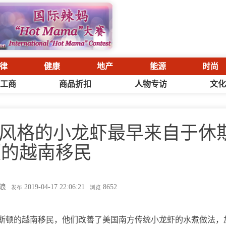
律
健康
地产
能源
时尚
工商
商品折扣
人物专访
文
南-卡津风格的小龙虾最早来自于休
顿的越南移民
浪
2019-04-17 22:06:21
8652
发布
浏览
来自于休斯顿的越南移民，他们改善了美国南方传统小龙虾的水煮做法，