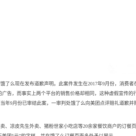
饿了么现在发布道歉声明。此案件发生在2017年9月份，消费者
”的广告，而事实上两个平台的销售价格却相同，这种虚假宣传的
当年9月份已审结此案，一审判处饿了么向美团点评赔礼道歉并
卖、凉皮先生外卖、猪粉世家小吃店等20余家餐饮商户的订餐
压美团5元”的字样，并在饿了么订餐页面多处予以展示。