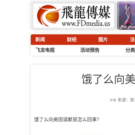
新闻
财经
图片
法
飞龙电视
活动预告
分类
饿了么向
来源：新
作者
饿了么向美团道歉是怎么回事？