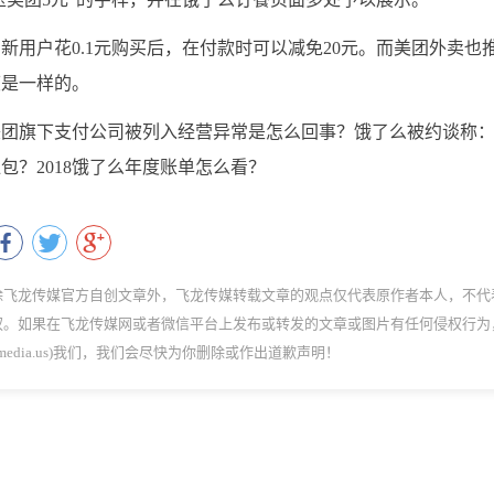
用户花0.1元购买后，在付款时可以减免20元。而美团外卖也
度是一样的。
美团旗下支付公司被列入经营异常是怎么回事？饿了么被约谈称
？2018饿了么年度账单怎么看？
除飞龙传媒官方自创文章外，飞龙传媒转载文章的观点仅代表原作者本人，不代
权。如果在飞龙传媒网或者微信平台上发布或转发的文章或图片有任何侵权行为
dmedia.us)我们，我们会尽快为你删除或作出道歉声明！