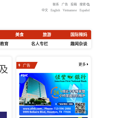
联系
广告
投稿
搜索
中文
English
Vietnamese
Español
美食
旅游
国际辣妈
化教育
名人专栏
趣闻杂谈
广告
更多
委及
广告