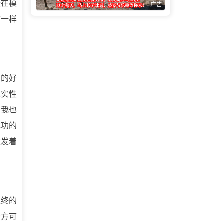
峻在模
广告
V一样
初的好
现实性
，我也
成功的
散发着
至终的
后方可