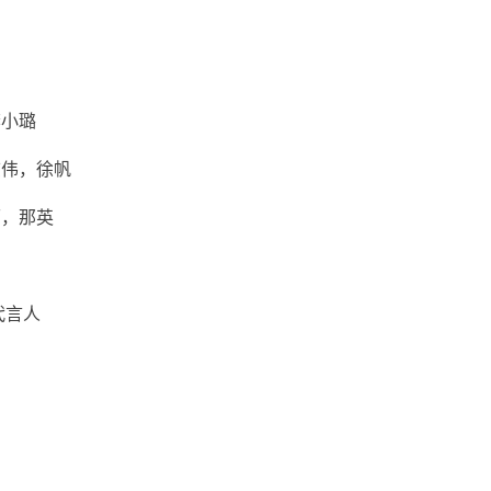
李小璐
志伟，徐帆
丽，那英
代言人