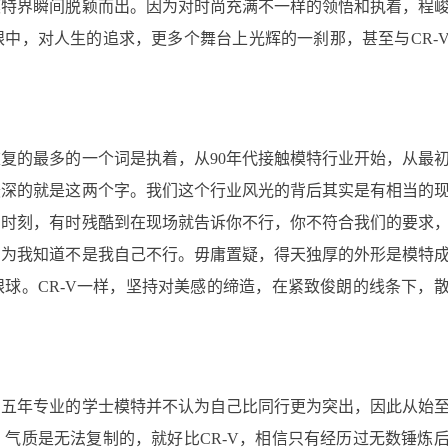
模特界瞬间脱颖而出。因为对时尚充满不一样的领悟和执着，程
中，对人生的追求，更多个舞台上光辉的一刹那，甚至与CR-
复的最多的一个词是执着，从90年代接触模特行业开始，从最
最深的就是这两个字。我们这个行业风光的背后其实是有相当的
的时刻，有时残酷到在现场就告诉你不行，你不符合我们的要求
因为我知道不是我自己不行。毋庸置疑，得天独厚的外形是模特
球。CR-V一样，坚持对美感的缔造，在紧致俊朗的线条下，
了五年专业的学士模特并不认为自己比同行更为突出，因此从始
气质是无法复制的，就好比CR-V，相信只有经历过无数锤炼