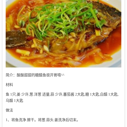
简介：酸酸甜甜的糖醋鱼很开胃唷^^
材料
鱼 1只,姜 少许,葱.洋葱 适量,蒜 少许,蕃茄酱 2大匙,糖 1大匙,白醋 1大匙,
乌醋 1大匙
做法
1、将鱼洗净.擦干。将葱.蒜头.姜洗净后切末。