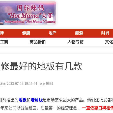
律
健康
地产
能源
时尚
工商
商品折扣
人物专访
文
装修最好的地板有几款
2023-07-18 19:15:44
9892
发布
浏览
目前推出的
地板
和
墙角线
是市场需求最大的产品。他们还批发各
年来公司以诚信经营，质量第一的经营理念 ，
一直依靠口碑相