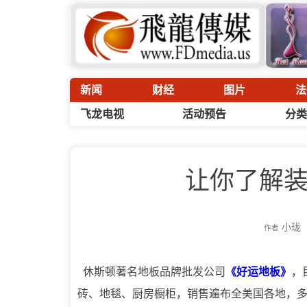
新闻
财经
图片
法
飞龙电视
活动预告
分类
让你了解
小珑
作者
休斯顿著名地板品牌批发公司
《好运地板》
，
砖、地毯、厨房橱柜，销售遍布全美国各地，多