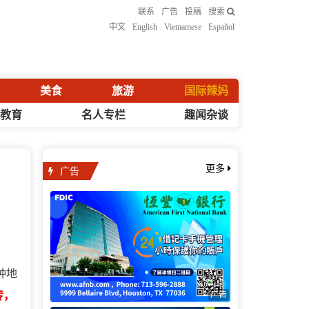
联系
广告
投稿
搜索
中文
English
Vietnamese
Español
美食
旅游
国际辣妈
化教育
名人专栏
趣闻杂谈
广告
更多
种地
广告
传，