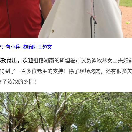
起：鲁小兵 廖贻助 王超文
辛勤付出，欢迎
祖籍湖南的斯坦福市议员谭秋琴女士夫妇
动得到了一百多位老乡的支持！除了现场烤肉，还有很多
含了浓浓的乡情！