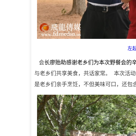
左
会
长廖贻助感谢老乡们为本次野餐会的
与老乡们共享美食，共话家常。 本次活
是老乡们亲手烹饪，不但美味可口，还包