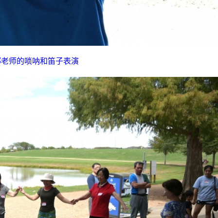
郦老师的唢呐和笛子表演