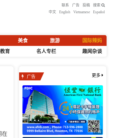
联系
广告
投稿
搜索
中文
English
Vietnamese
Español
美食
旅游
国际辣妈
化教育
名人专栏
趣闻杂谈
广告
更多
广告
期在