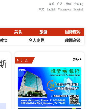
联系
广告
投稿
搜索
中文
English
Vietnamese
Español
美食
旅游
国际辣妈
化教育
名人专栏
趣闻杂谈
广告
更多
斯
广告