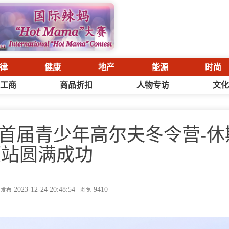
律
健康
地产
能源
时尚
工商
商品折扣
人物专访
文
首届青少年高尔夫冬令营-休
顿站圆满成功
2023-12-24 20:48:54
9410
发布
浏览