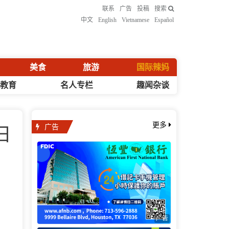
联系
广告
投稿
搜索
中文
English
Vietnamese
Español
美食
旅游
国际辣妈
化教育
名人专栏
趣闻杂谈
广告
更多
日
广告