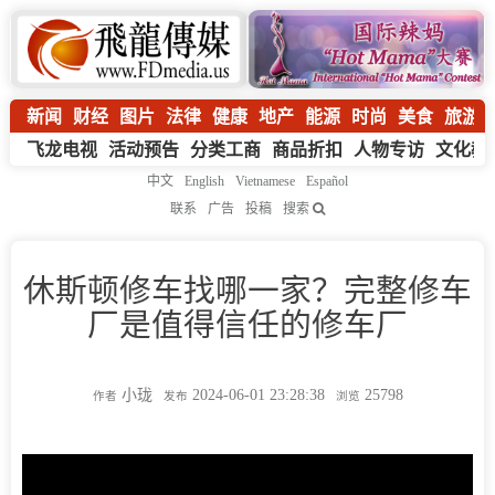
新闻
财经
图片
法律
健康
地产
能源
时尚
美食
旅游
飞龙电视
活动预告
分类工商
商品折扣
人物专访
文化教
中文
English
Vietnamese
Español
联系
广告
投稿
搜索
休斯顿修车找哪一家？完整修车
厂是值得信任的修车厂
小珑
2024-06-01 23:28:38
25798
作者
发布
浏览