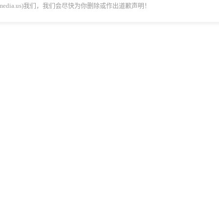
dmedia.us)我们，我们会尽快为你删除或作出道歉声明！