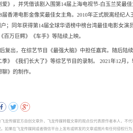
到爱》，并凭借该剧入围第14届上海电视节-白玉兰奖最佳
28届香港电影金像奖最佳女主角。2010年正式脱离经纪人
立门户；同年获得第14届全球华语榜中榜台湾最佳电影女演
店》《百万巨鳄》《车手》等陆续上映。
产后复出，在综艺节目《最强大脑》中担任嘉宾。随后陆
》《我们长大了》等综艺节目的录制。 2021年12月，
想聊》的制作。
除飞龙传媒官方自创文章外，飞龙传媒转载文章的观点仅代表原作者本人，不代
权。如果在飞龙传媒网或者微信平台上发布或转发的文章或图片有任何侵权行为