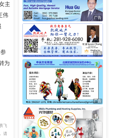
女主
王伟
广告
员
续参
广告
转为
广告
表飞
，请