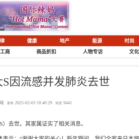
律
健康
地产
能源
时尚
工商
商品折扣
人物专访
文
大S因流感并发肺炎去世
网
2025-02-03 10:40:29
9441
发布
浏览
S）去世。其家属证实了相关消息。
体表示：“谢谢大家的关心！新年期间，我们全家来日本