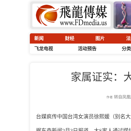
新闻
财经
图片
法
飞龙电视
活动预告
分类
家属证实：
转自凤凰
作者
台媒疯传中国台湾女演员徐熙媛（别名大
据东森新闻2月3日报道，大S家人通过媒