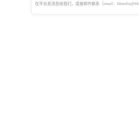
在平台发消息给我们，或者邮件联系（email：fdmedia@f