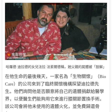
哈羅德·迪拉德的女兒法拉·法索爾德稱，她父親的屍體被「肢解」
在他生命的最後幾天，一家名為「生物關懷」（Bio
Care）的公司來到了臨終關懷機構探望迪拉德先
生。他們詢問他是否願意將自己的遺體捐獻給醫學
界，以便醫生們能夠用它來進行膝關節置換手術。
該公司會將他未使用的遺體火化，並免費歸還骨