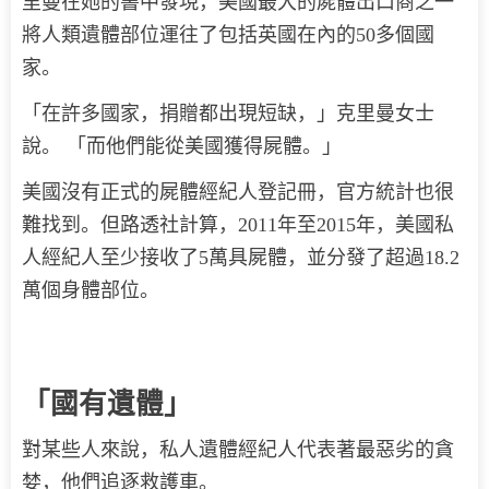
里曼在她的書中發現，美國最大的屍體出口商之一
將人類遺體部位運往了包括英國在內的50多個國
家。
「在許多國家，捐贈都出現短缺，」克里曼女士
說。 「而他們能從美國獲得屍體。」
美國沒有正式的屍體經紀人登記冊，官方統計也很
難找到。但路透社計算，2011年至2015年，美國私
人經紀人至少接收了5萬具屍體，並分發了超過18.2
萬個身體部位。
「國有遺體」
對某些人來說，私人遺體經紀人代表著最惡劣的貪
婪，他們追逐救護車。