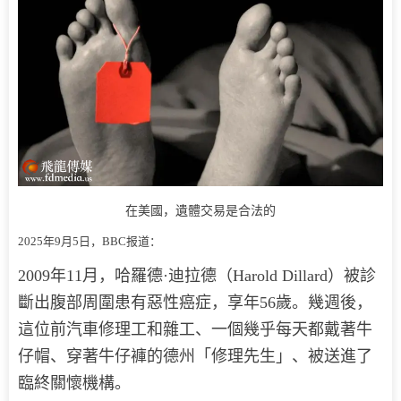
在美國，遺體交易是合法的
2025年9月5日，BBC报道：
2009年11月，哈羅德·迪拉德（Harold Dillard）被診
斷出腹部周圍患有惡性癌症，享年56歲。幾週後，
這位前汽車修理工和雜工、一個幾乎每天都戴著牛
仔帽、穿著牛仔褲的德州「修理先生」、被送進了
臨終關懷機構。