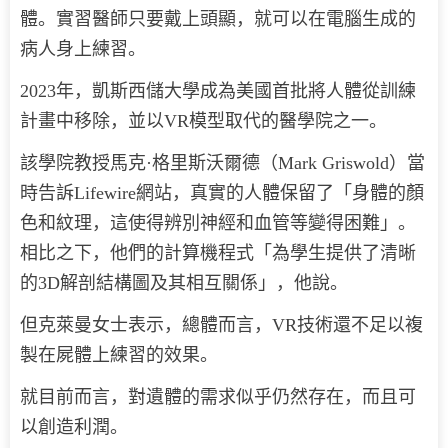
體。實習醫師只要戴上頭顯，就可以在電腦生成的
病人身上練習。
2023年，凱斯西儲大學成為美國首批將人體從訓練
計畫中移除，並以VR模型取代的醫學院之一。
該學院教授馬克·格里斯沃爾德（Mark Griswold）當
時告訴Lifewire網站，真實的人體保留了「身體的顏
色和紋理，這使得辨別神經和血管等變得困難」。
相比之下，他們的計算機程式「為學生提供了清晰
的3D解剖結構圖及其相互關係」，他說。
但克萊曼女士表示，總體而言，VR技術還不足以複
製在屍體上練習的效果。
就目前而言，對遺體的需求似乎仍然存在，而且可
以創造利潤。