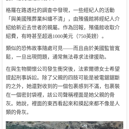
格羅在路透社的調查中發現，一些經紀人的活動
「與美國殯葬業糾纏不清」，由殯儀館將經紀人介
紹給新近去世者的親屬。作為回報，殯儀館收取介
紹費，有時甚至超過1000美元（750英鎊）。
類似的恐怖故事隨處可見——而且由於美國監管寬
鬆，一旦出現問題，通常無法尋求法律援助。
在與生物關懷公司發生衝突後，法索爾德女士希望
提起刑事訴訟。除了父親的四肢可能是被電鋸鋸斷
的之外，她還對收到的一個包裹感到不滿，包裹裝
在一個密封袋裡，該公司聲稱裡面是她父親的骨
灰。她說，裡面的東西看起來和摸起來都不像是人
類的骨灰。