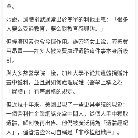
單。
她說，遺體捐獻通常出於簡單的利他主義：「很多
人要么受過教育，要么對教育感興趣。」
但經濟因素也會發揮作用。施密特女士說，葬禮費
用昂貴——許多人被免費處理遺體這件事本身所吸
引。
與大多數醫學院一樣，加州大學不從其遺體捐贈計
畫中獲利，並且對如何處理屍體（醫學上稱之為
「屍體」）有著嚴格的規定。
但近幾十年來，美國出現了一些更具爭議的現象：
一個營利性企業網絡充當中間人，從個人手中獲取
遺體，解剖後再出售。他們被廣泛稱為「遺體經紀
人」，儘管這些公司自稱是「非移植組織庫」。