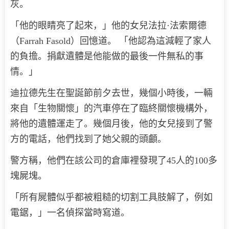
灰。
「他的眼睛亮了起來，」他的女兒法拉·法索爾德
（Farrah Fasold）回憶道。 「他認為這減輕了家人
的負擔。捐獻遺體是他能做的最後一件無私的事
情。」
迪拉德先生在聖誕節前夕去世，幾個小時後，一輛
來自「生物關懷」的汽車停在了臨終關懷機構外，
將他的遺體運走了。幾個月後，他的女兒接到了警
方的電話，他們找到了她父親的頭顱。
警方稱，他們在該公司的倉庫裡發現了45人的100多
塊屍塊。
「所有屍體似乎都被粗糙的切割工具肢解了，例如
電鋸，」一名偵探當時寫道。