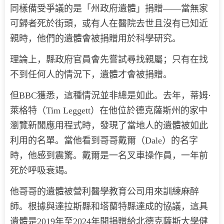
同樣備受爭議的是「州政府遺體」捐贈——當無家
可歸者死於街頭，或有人在醫院去世且沒有已知近
親時，他們的遺體會被捐贈用於科學研究。
理論上，縣政府官員會先嘗試尋找親屬；只有在找
不到任何人的情況下，遺體才會被捐贈。
但BBC獲悉，這種情況並非總是如此。去年，蒂姆·
萊格特（Tim Leggett）在他位於德克薩斯州的家中
瀏覽新聞應用程式時，發現了當地人的遺體被如此
利用的名單。當他看到哥哥戴爾（Dale）的名字
時，他感到震驚。戴爾是一名叉車操作員，一年前
死於呼吸衰竭。
他哥哥的遺體被營利醫學教育公司用來訓練麻醉
師。根據與達拉斯縣和塔蘭特縣達成的協議，這具
遺體是2019年至2024年間捐贈給北德克薩斯大學健