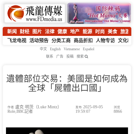
新闻
财经
图片
法律
健康
地产
能源
时尚
美食
旅游
飞龙电视
活动预告
分类工商
商品折扣
人物专访
文化教
中文
English
Vietnamese
Español
联系
广告
投稿
搜索
遺體部位交易：美國是如何成為
全球「屍體出口國」
盧克·明茨（Luke Mintz）
2025-09-05
作者
发布
浏览
Role,BBC記者
19:59:07
8866