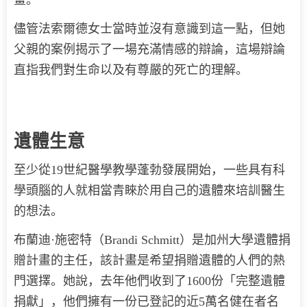
畫。
儘管法索爾德女士當時並沒有意識到這一點，但她
父親的案例揭示了一場充滿情感的辯論，這場辯論
直指我們對生命以及有尊嚴的死亡的理解。
遺體生意
至少從19世紀醫學教學蓬勃發展開始，一些具有科
學頭腦的人就相當青睞於用自己的遺體來培訓醫生
的想法。
布蘭迪·施密特（Brandi Schmitt）是加州大學遺體捐
贈計畫的主任，該計畫是希望捐贈遺體的人們的熱
門選擇。她說，去年他們收到了1600份「完整遺體
捐獻」，他們擁有一份已登記的近5萬名健在者名