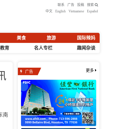
联系
广告
投稿
搜索
中文
English
Vietnamese
Español
美食
旅游
国际辣妈
化教育
名人专栏
趣闻杂谈
广告
更多
讯
东南
广告