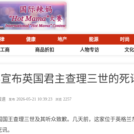
律
健康
地产
能源
时尚
工商
商品折扣
人物专访
文
误宣布英国君主查理三世的死
报道
2026-05-21 10:39:23
2257
发布
浏览
国国王查理三世及其听众致歉。几天前，这家位于英格兰
死讯。