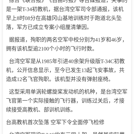
综合《联合报》《自由时报》等台媒报道，失事的
是一架T-34初教机，据台湾空军司令部通报，该机
早上8时08分在高雄冈山基地训练时于跑道北头坠
落，军方已成立专案小组厘清肇因。
据报道，殉职的两名空军中校分别为41岁和46岁，
拥有该机型逾2100个小时的飞行时数。
台湾空军是从1985年引进40余架升级版T-34C初教
机，公开信息显示，至今已发生13起飞安事故，共
造成12名飞官殉职。该机型并没有弹射座椅。
这型采用单涡轮螺旋桨发动机的机种，是台湾空军
飞官第一个实际接触的飞行器，训练过关后，才接
续接受高教机、部训机训练。
台高教机首次坠落 空军下令全面停飞检修