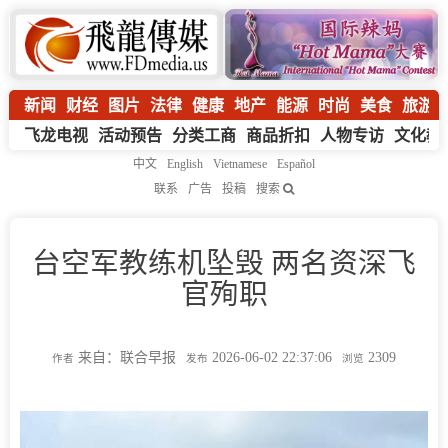
新闻
财经
图片
法律
健康
地产
能源
时尚
美食
旅游
飞龙电视
活动预告
分类工商
商品折扣
人物专访
文化教
中文
English
Vietnamese
Español
联系
广告
投稿
搜索
台空军教练机坠毁 两名资深飞
官殉职
来自：联合早报
2026-06-02 22:37:06
2309
作者
发布
浏览