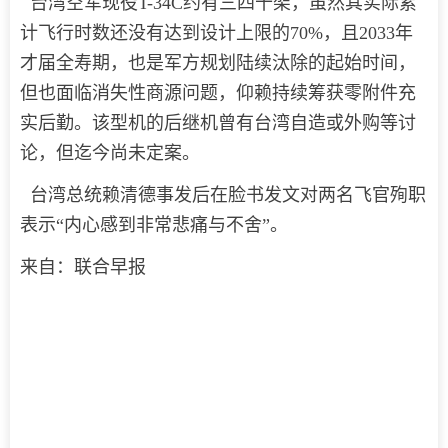
台湾空军现役T-34C约有三四十架，虽然其实际累
计飞行时数还没有达到设计上限的70%，且2033年
才届全寿期，也是军方规划陆续汰除的起始时间，
但也面临消失性商源问题，仰赖持续筹获零附件充
实后勤。该型机的后继机曾有台湾自造或外购等讨
论，但迄今尚未定案。
台湾总统赖清德事发后在脸书发文对两名飞官殉职
表示“内心感到非常悲痛与不舍”。
来自：联合早报