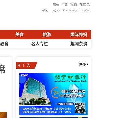
联系
广告
投稿
搜索
中文
English
Vietnamese
Español
美食
旅游
国际辣妈
化教育
名人专栏
趣闻杂谈
广告
更多
席
广告