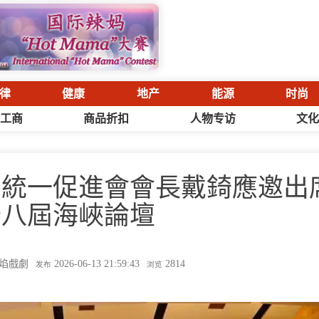
律
健康
地产
能源
时尚
工商
商品折扣
人物专访
文
平統一促進會會長戴錡應邀出
十八屆海峽論壇
焰戲劇
2026-06-13 21:59:43
2814
发布
浏览