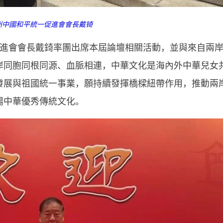
州中國和平統一促進會會長戴锜
進會會長戴錡率團出席本屆論壇相關活動，並與來自兩
岸同胞同根同源、血脈相連，中華文化是海內外中華兒女
發展與祖國統一事業，願持續發揮橋樑紐帶作用，推動兩
揚中華優秀傳統文化。