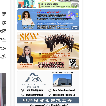
一
广告
、建
，願
广告
大陸
中全
增進
民族
广告