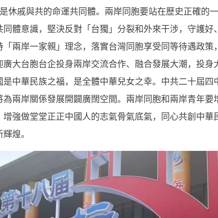
是休戚與共的命運共同體。兩岸同胞要站在歷史正確的
共同體意識，堅決反對「台獨」分裂和外來干涉，守護好
持「兩岸一家親」理念，落實台灣同胞享受同等待遇政策
迎廣大台胞台企投身兩岸交流合作、融合發展大潮，投身
國是中華民族之福，是全體中華兒女之幸。中共二十屆四
將為兩岸關係發展開闢廣闊空間。兩岸同胞和兩岸青年要
，增強做堂堂正正中國人的志氣骨氣底氣，同心共創中華
新輝煌。