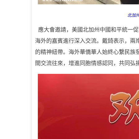
北加
應大會邀請，美國北加州中國和平統一促
海外的嘉賓進行深入交流。戴錡表示，兩
的精神紐帶。海外華僑華人始終心繫民族
間交流往來，增進同胞情感認同，共同弘