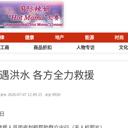
律
健康
地产
能源
时尚
工商
商品折扣
人物专访
文
遇洪水 各方全力救援
2026-07-07 12:09:25
8920
发布
浏览
5日
救援人员用皮划艇帮助群众出行（无人机照片）。