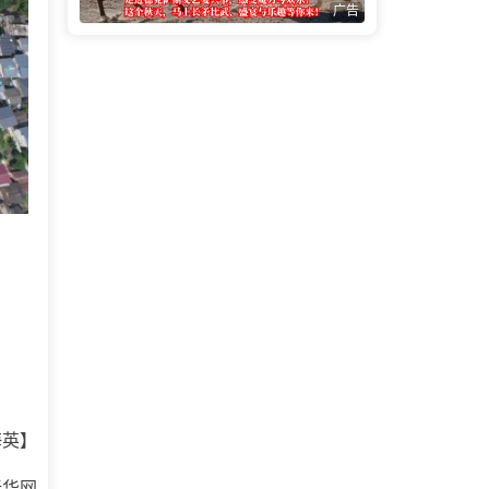
广告
海英】
新华网