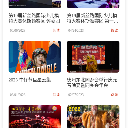
第19届新丝路国际少儿模
第19届新丝路国际少儿模
特大赛休斯顿赛区 评委团
特大赛休斯顿赛区 第一次
免费试镜，启动预热之
05/06/2023
阅读
04/24/2023
阅读
夜！
2023 牛仔节巨星云集
德州东北同乡会举行庆元
宵晚宴暨同乡会年会
03/01/2023
阅读
02/07/2023
阅读