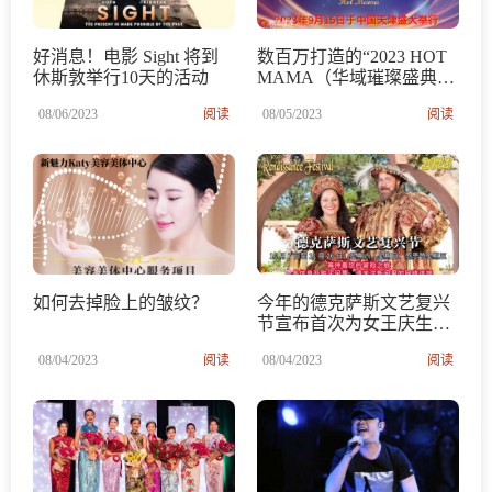
好消息！电影 Sight 将到
数百万打造的“2023 HOT
休斯敦举行10天的活动
MAMA（华域璀璨盛典）
国际大赛” 中国区总决赛
08/06/2023
阅读
08/05/2023
阅读
如何去掉脸上的皱纹？
今年的德克萨斯文艺复兴
节宣布首次为女王庆生，
入场人数限流，赶快抢票
08/04/2023
阅读
08/04/2023
阅读
哦！