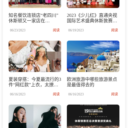
知名餐饮连锁店“老四川”
2023《少儿红》直通央视
休斯顿又一家店在
国际艺术盛典休斯敦赛区
Downtown举行开业典礼
总决赛在美南环球剧坊圆
06/23/2023
阅读
06/19/2023
阅读
满落幕
夏装穿搭：今夏最流行的3
欧洲旅游中哪些旅游景点
件“网红款”上衣，太撩
是最值得去的
了！
06/16/2023
阅读
06/16/2023
阅读