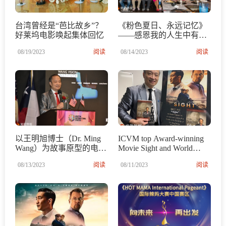
台湾曾经是“芭比故乡”？
《粉色夏日、永远记忆》
好莱坞电影唤起集体回忆
——感恩我的人生中有
你！
08/19/2023
阅读
08/14/2023
阅读
以王明旭博士（Dr. Ming
ICVM top Award-winning
Wang）为故事原型的电影
Movie Sight and World
Sight《光明》在休斯敦展
Renowned Chinese
08/13/2023
阅读
08/11/2023
阅读
10天
American Eye Surgeon Dr.
Ming Wang Will Tour
Houston August 11-20th