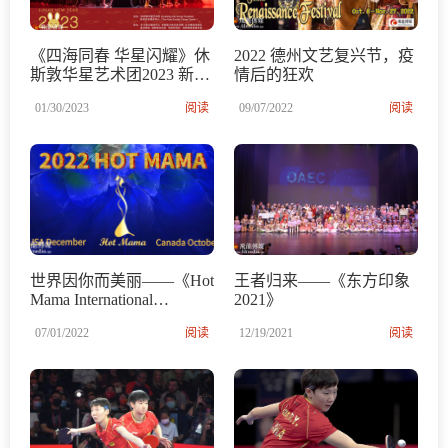
《四海同春 华星闪耀》休
2022 德州文艺复兴节，疫
斯敦华星艺术团2023 新春
情后的狂欢
嘉年华盛况空前
01/30/2023
阅读
09/07/2022
阅读
世界因你而美丽——《Hot
王者归来——《东方印象
Mama International
2021》
pageant》
07/01/2022
阅读
12/19/2021
阅读