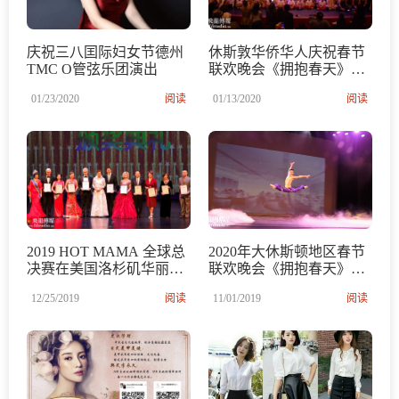
庆祝三八囯际妇女节德州
休斯敦华侨华人庆祝春节
TMC O管弦乐团演出
联欢晚会《拥抱春天》圆
满成功
01/23/2020
阅读
01/13/2020
阅读
2019 HOT MAMA 全球总
2020年大休斯顿地区春节
决赛在美国洛杉矶华丽落
联欢晚会《拥抱春天》开
幕
始接受报名啦
12/25/2019
阅读
11/01/2019
阅读