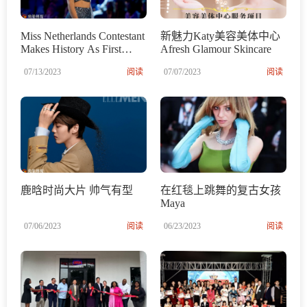
Miss Netherlands Contestant
新魅力Katy美容美体中心
Makes History As First
Afresh Glamour Skincare
Transgender Woman To Win
07/13/2023
阅读
07/07/2023
阅读
The Crown
鹿晗时尚大片 帅气有型
在红毯上跳舞的复古女孩
Maya
07/06/2023
阅读
06/23/2023
阅读