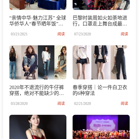
“亲情中华·魅力江苏” 全球
巴黎时装周如火如荼地进
华侨华人“春节晒年饭”网
行，口罩走上舞台成最受
络厨艺大赛颁奖仪式在宁
欢迎的时尚单品
03/21/2021
阅读
07/23/2020
阅读
举行，Hot MaMa国际大赛
组委会获得多个奖项
2020年不退流行的牛仔裤
春季穿搭｜论一件白卫衣
穿搭，绝对不能缺少的牛
的6种穿法
仔裤让你造型百变又省
03/28/2020
阅读
02/21/2020
阅读
钱！