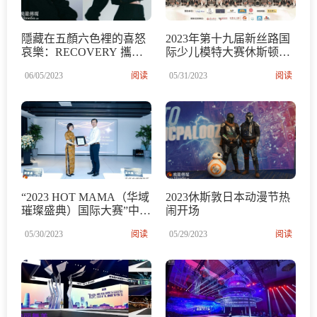
隱藏在五顏六色裡的喜怒
2023年第十九届新丝路国
哀樂：RECOVERY 攜手
际少儿模特大赛休斯顿赛
Angustattoo 聯名全新系
区决赛和颁奖典礼圆满落
06/05/2023
阅读
05/31/2023
阅读
列，為你的新年穿搭添加
幕
最精緻的潮流玩味細節！
“2023 HOT MAMA（华域
2023休斯敦日本动漫节热
璀璨盛典）国际大赛”中国
闹开场
区正式启动 探索辣妈魅力
05/30/2023
阅读
05/29/2023
阅读
新标准