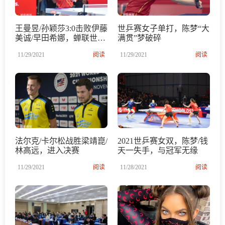
王曼昱/孙颖莎3:0击败伊藤
世乒赛女子单打，陈梦“大
美诚/早田希娜，蝉联世乒
满贯”梦破碎
赛女双冠军
11/29/2021
阅读
11/29/2021
阅读
法尔克/卡尔松战胜梁靖崑/
2021世乒赛女双，陈梦/钱
林高远，进入决赛
天一失手，与冠军无缘
11/29/2021
阅读
11/28/2021
阅读