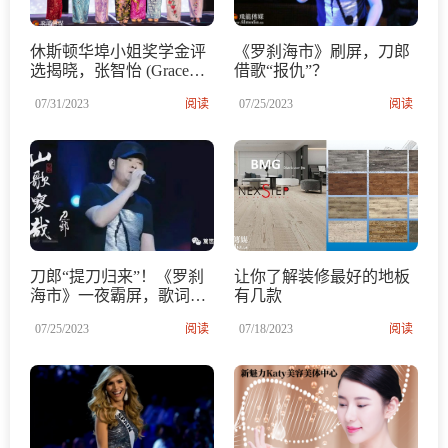
休斯顿华埠小姐奖学金评
《罗刹海市》刷屏，刀郎
选揭晓，张智怡 (Grace
借歌“报仇”？
Zhang) 获2023年休斯顿华
07/31/2023
阅读
07/25/2023
阅读
埠小姐桂冠
刀郎“提刀归来”！《罗刹
让你了解装修最好的地板
海市》一夜霸屏，歌词全
有几款
文逐句解析.......
07/25/2023
阅读
07/18/2023
阅读