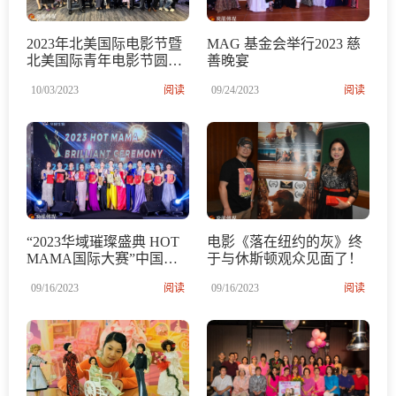
2023年北美国际电影节暨
MAG 基金会举行2023 慈
北美国际青年电影节圆满
善晚宴
成功
10/03/2023
阅读
09/24/2023
阅读
“2023华域璀璨盛典 HOT
电影《落在纽约的灰》终
MAMA国际大赛”中国区
于与休斯顿观众见面了！
决赛璀璨收官
09/16/2023
阅读
09/16/2023
阅读