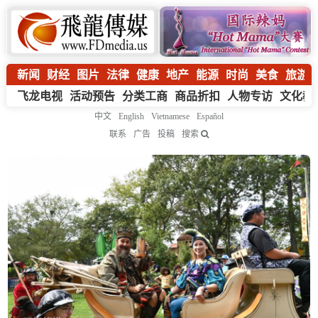
新闻
财经
图片
法律
健康
地产
能源
时尚
美食
旅游
飞龙电视
活动预告
分类工商
商品折扣
人物专访
文化教
中文
English
Vietnamese
Español
联系
广告
投稿
搜索